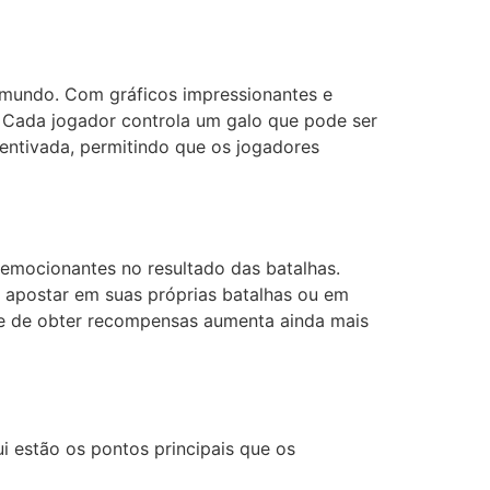
 mundo. Com gráficos impressionantes e
. Cada jogador controla um galo que pode ser
entivada, permitindo que os jogadores
 emocionantes no resultado das batalhas.
 apostar em suas próprias batalhas ou em
ade de obter recompensas aumenta ainda mais
i estão os pontos principais que os