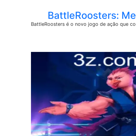
BattleRoosters: M
BattleRoosters é o novo jogo de ação que co