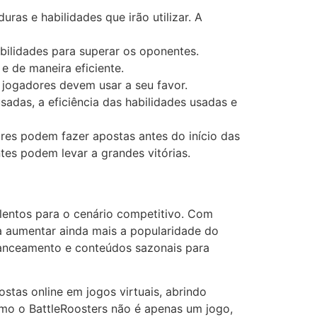
as e habilidades que irão utilizar. A
habilidades para superar os oponentes.
e de maneira eficiente.
jogadores devem usar a seu favor.
das, a eficiência das habilidades usadas e
res podem fazer apostas antes do início das
tes podem levar a grandes vitórias.
alentos para o cenário competitivo. Com
a aumentar ainda mais a popularidade do
lanceamento e conteúdos sazonais para
tas online em jogos virtuais, abrindo
mo o BattleRoosters não é apenas um jogo,