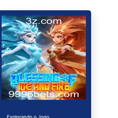
Explorando o Jogo