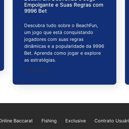
Empolgante e Suas Regras com
9996 Bet
Descubra tudo sobre o BeachFun,
um jogo que está conquistando
jogadores com suas regras
dinâmicas e a popularidade da 9996
Bet. Aprenda como jogar e explore
as estratégias.
2026-04-23
Online Baccarat
Fishing
Exclusive
Contrato Usuár