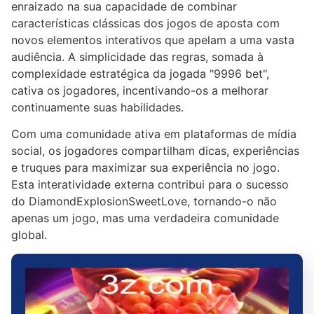
enraizado na sua capacidade de combinar
características clássicas dos jogos de aposta com
novos elementos interativos que apelam a uma vasta
audiência. A simplicidade das regras, somada à
complexidade estratégica da jogada "9996 bet",
cativa os jogadores, incentivando-os a melhorar
continuamente suas habilidades.
Com uma comunidade ativa em plataformas de mídia
social, os jogadores compartilham dicas, experiências
e truques para maximizar sua experiência no jogo.
Esta interatividade externa contribui para o sucesso
do DiamondExplosionSweetLove, tornando-o não
apenas um jogo, mas uma verdadeira comunidade
global.