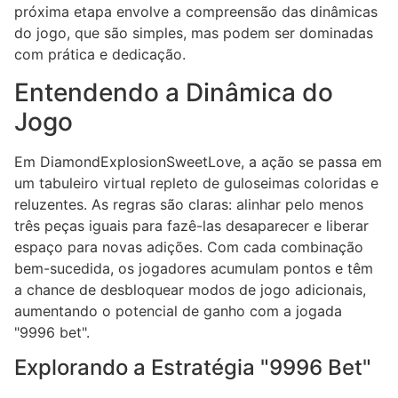
próxima etapa envolve a compreensão das dinâmicas
do jogo, que são simples, mas podem ser dominadas
com prática e dedicação.
Entendendo a Dinâmica do
Jogo
Em DiamondExplosionSweetLove, a ação se passa em
um tabuleiro virtual repleto de guloseimas coloridas e
reluzentes. As regras são claras: alinhar pelo menos
três peças iguais para fazê-las desaparecer e liberar
espaço para novas adições. Com cada combinação
bem-sucedida, os jogadores acumulam pontos e têm
a chance de desbloquear modos de jogo adicionais,
aumentando o potencial de ganho com a jogada
"9996 bet".
Explorando a Estratégia "9996 Bet"