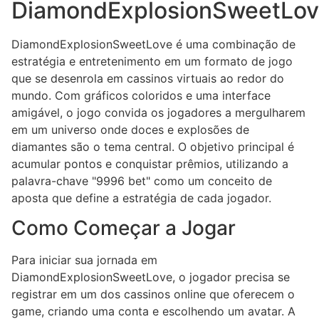
DiamondExplosionSweetLov
DiamondExplosionSweetLove é uma combinação de
estratégia e entretenimento em um formato de jogo
que se desenrola em cassinos virtuais ao redor do
mundo. Com gráficos coloridos e uma interface
amigável, o jogo convida os jogadores a mergulharem
em um universo onde doces e explosões de
diamantes são o tema central. O objetivo principal é
acumular pontos e conquistar prêmios, utilizando a
palavra-chave "9996 bet" como um conceito de
aposta que define a estratégia de cada jogador.
Como Começar a Jogar
Para iniciar sua jornada em
DiamondExplosionSweetLove, o jogador precisa se
registrar em um dos cassinos online que oferecem o
game, criando uma conta e escolhendo um avatar. A