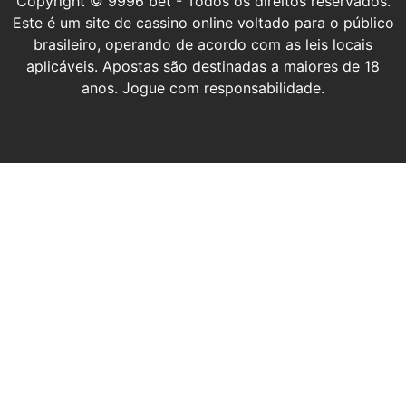
Copyright © 9996 bet - Todos os direitos reservados.
Este é um site de cassino online voltado para o público
brasileiro, operando de acordo com as leis locais
aplicáveis. Apostas são destinadas a maiores de 18
anos. Jogue com responsabilidade.