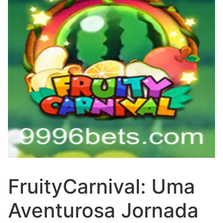
FruityCarnival: Uma
Aventurosa Jornada