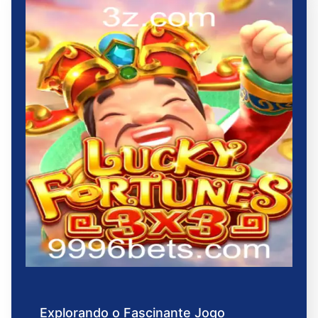
Explorando o Fascinante Jogo