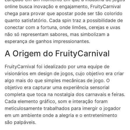
online busca inovação e engajamento, FruityCarnival
chega para provar que apostar pode ser tão colorido
quanto satisfatório. Cada spin traz a possibilidade de
conectar com a fortuna, onde limões, cerejas e uvas
não só representam sabores, mas simbolizam a
esperança de ganhos impressionantes.
A Origem do FruityCarnival
FruityCarnival foi idealizado por uma equipe de
visionários em design de jogos, cujo objetivo era criar
algo mais do que simples mecânicas de jogo. O
objetivo era capturar uma experiência sensorial
completa que toca na nostalgia dos carnavais e feiras.
Cada elemento gráfico, som e interação foram
meticulosamente trabalhados para imergir o jogador
em um ambiente onde a alegria e o entretenimento
são palpáveis.