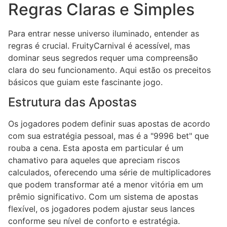
Regras Claras e Simples
Para entrar nesse universo iluminado, entender as
regras é crucial. FruityCarnival é acessível, mas
dominar seus segredos requer uma compreensão
clara do seu funcionamento. Aqui estão os preceitos
básicos que guiam este fascinante jogo.
Estrutura das Apostas
Os jogadores podem definir suas apostas de acordo
com sua estratégia pessoal, mas é a "9996 bet" que
rouba a cena. Esta aposta em particular é um
chamativo para aqueles que apreciam riscos
calculados, oferecendo uma série de multiplicadores
que podem transformar até a menor vitória em um
prêmio significativo. Com um sistema de apostas
flexível, os jogadores podem ajustar seus lances
conforme seu nível de conforto e estratégia.