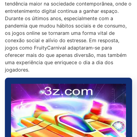
tendência maior na sociedade contemporânea, onde o
entretenimento digital continua a ganhar espaço.
Durante os últimos anos, especialmente com a
pandemia que mudou hábitos sociais e de consumo,
os jogos online se tornaram uma forma vital de
conexão social e alívio do estresse. Em resposta,
jogos como FruityCarnival adaptaram-se para
oferecer mais do que apenas diversão, mas também
uma experiência que enriquece o dia a dia dos
jogadores.