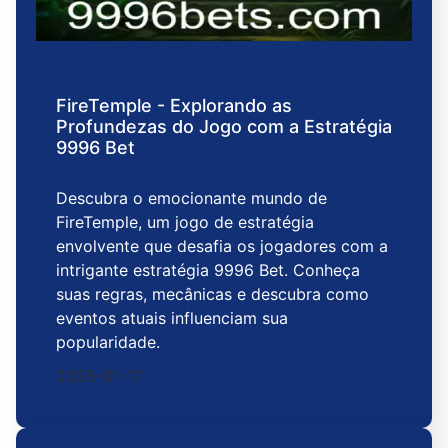
FireTemple - Explorando as
Profundezas do Jogo com a Estratégia
9996 Bet
Descubra o emocionante mundo de
FireTemple, um jogo de estratégia
envolvente que desafia os jogadores com a
intrigante estratégia 9996 Bet. Conheça
suas regras, mecânicas e descubra como
eventos atuais influenciam sua
popularidade.
2026-01-17