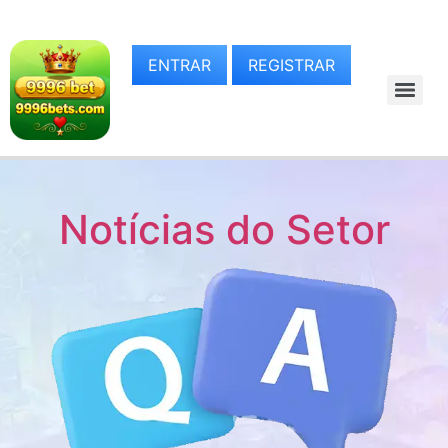
ENTRAR
REGISTRAR
Notícias do Setor