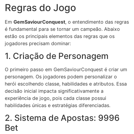
Regras do Jogo
Em
GemSaviourConquest
, o entendimento das regras
é fundamental para se tornar um campeão. Abaixo
estão os principais elementos das regras que os
jogadores precisam dominar:
1. Criação de Personagem
O primeiro passo em GemSaviourConquest é criar um
personagem. Os jogadores podem personalizar o
herói escolhendo classe, habilidades e atributos. Essa
decisão inicial impacta significativamente a
experiência de jogo, pois cada classe possui
habilidades únicas e estratégias diferenciadas.
2. Sistema de Apostas: 9996
Bet