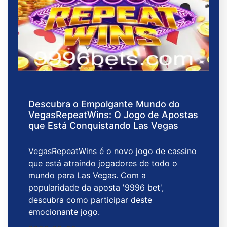
Descubra o Empolgante Mundo do
VegasRepeatWins: O Jogo de Apostas
que Está Conquistando Las Vegas
VegasRepeatWins é o novo jogo de cassino
que está atraindo jogadores de todo o
mundo para Las Vegas. Com a
popularidade da aposta '9996 bet',
descubra como participar deste
emocionante jogo.