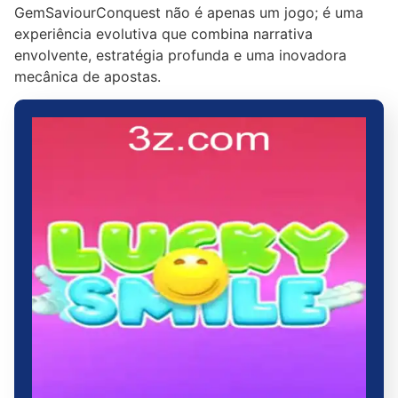
GemSaviourConquest não é apenas um jogo; é uma
experiência evolutiva que combina narrativa
envolvente, estratégia profunda e uma inovadora
mecânica de apostas.