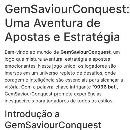
GemSaviourConquest:
Uma Aventura de
Apostas e Estratégia
Bem-vindo ao mundo de
GemSaviourConquest
, um
jogo que mistura aventura, estratégia e apostas
emocionantes. Neste jogo único, os jogadores são
imersos em um universo repleto de desafios, onde
coragem e inteligência são essenciais para alcançar a
vitória. Com a palavra-chave intrigante "
9996 bet
",
GemSaviourConquest promete experiências
inesquecíveis para jogadores de todos os estilos.
Introdução a
GemSaviourConquest