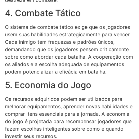
4. Combate Tático
O sistema de combate tático exige que os jogadores
usem suas habilidades estrategicamente para vencer.
Cada inimigo tem fraquezas e padrões únicos,
demandando que os jogadores pensem criticamente
sobre como abordar cada batalha. A cooperação com
os aliados e a escolha adequada de equipamentos
podem potencializar a eficácia em batalha.
5. Economia do Jogo
Os recursos adquiridos podem ser utilizados para
melhorar equipamentos, aprender novas habilidades e
comprar itens essenciais para a jornada. A economia
do jogo é projetada para recompensar jogadores que
fazem escolhas inteligentes sobre como e quando
investir seus recursos.