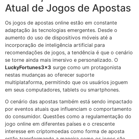
Atual de Jogos de Apostas
Os jogos de apostas online estão em constante
adaptação às tecnologias emergentes. Desde o
aumento do uso de dispositivos móveis até a
incorporação de inteligência artificial para
recomendações de jogos, a tendência é que o cenário
se torne ainda mais imersivo e personalizado. O
LuckyFortunes3x3
surge como um protagonista
nestas mudanças ao oferecer suporte
multiplataforma, permitindo que os usuários joguem
em seus computadores, tablets ou smartphones.
O cenário das apostas também está sendo impactado
por eventos atuais que influenciam o comportamento
do consumidor. Questões como a regulamentação do
jogo online em diferentes países e o crescente
interesse em criptomoedas como forma de aposta
estão transformando a maneira como os jogos são