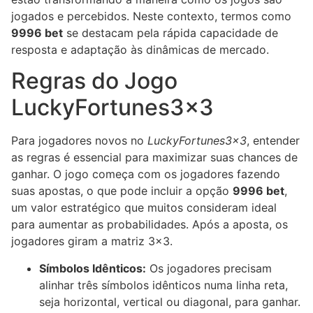
jogados e percebidos. Neste contexto, termos como
9996 bet
se destacam pela rápida capacidade de
resposta e adaptação às dinâmicas de mercado.
Regras do Jogo
LuckyFortunes3x3
Para jogadores novos no
LuckyFortunes3x3
, entender
as regras é essencial para maximizar suas chances de
ganhar. O jogo começa com os jogadores fazendo
suas apostas, o que pode incluir a opção
9996 bet
,
um valor estratégico que muitos consideram ideal
para aumentar as probabilidades. Após a aposta, os
jogadores giram a matriz 3x3.
Símbolos Idênticos:
Os jogadores precisam
alinhar três símbolos idênticos numa linha reta,
seja horizontal, vertical ou diagonal, para ganhar.