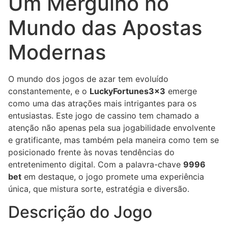
Um Mergulho no
Mundo das Apostas
Modernas
O mundo dos jogos de azar tem evoluído
constantemente, e o
LuckyFortunes3x3
emerge
como uma das atrações mais intrigantes para os
entusiastas. Este jogo de cassino tem chamado a
atenção não apenas pela sua jogabilidade envolvente
e gratificante, mas também pela maneira como tem se
posicionado frente às novas tendências do
entretenimento digital. Com a palavra-chave
9996
bet
em destaque, o jogo promete uma experiência
única, que mistura sorte, estratégia e diversão.
Descrição do Jogo