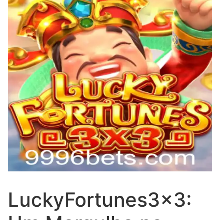
LuckyFortunes3x3: