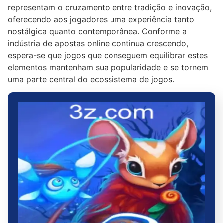
representam o cruzamento entre tradição e inovação,
oferecendo aos jogadores uma experiência tanto
nostálgica quanto contemporânea. Conforme a
indústria de apostas online continua crescendo,
espera-se que jogos que conseguem equilibrar estes
elementos mantenham sua popularidade e se tornem
uma parte central do ecossistema de jogos.