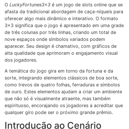
O
LuckyFortunes3x3
é um jogo de slots online que se
afasta da tradicional abordagem de caça-níqueis para
oferecer algo mais dinâmico e interativo. O formato
3x3 significa que o jogo é apresentado em uma grade
de três colunas por três linhas, criando um total de
nove espaços onde símbolos variados podem
aparecer. Seu design é chamativo, com gráficos de
alta qualidade que aprimoram o engajamento visual
dos jogadores.
A temática do jogo gira em torno da fortuna e da
sorte, integrando elementos clássicos de boa sorte,
como trevos de quatro folhas, ferraduras e símbolos
de ouro. Estes elementos ajudam a criar um ambiente
que não só é visualmente atraente, mas também
espirituoso, encorajando os jogadores a acreditar que
qualquer giro pode ser o próximo grande prêmio.
Introdução ao Cenário