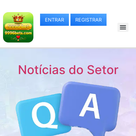
ENTRAR
REGISTRAR
Notícias do Setor