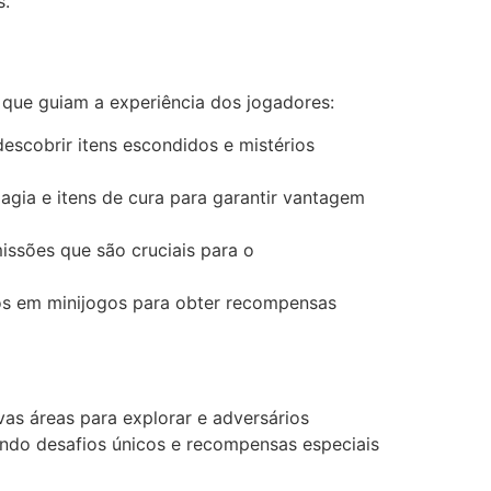
s.
 que guiam a experiência dos jogadores:
scobrir itens escondidos e mistérios
magia e itens de cura para garantir vantagem
ssões que são cruciais para o
os em minijogos para obter recompensas
s áreas para explorar e adversários
endo desafios únicos e recompensas especiais