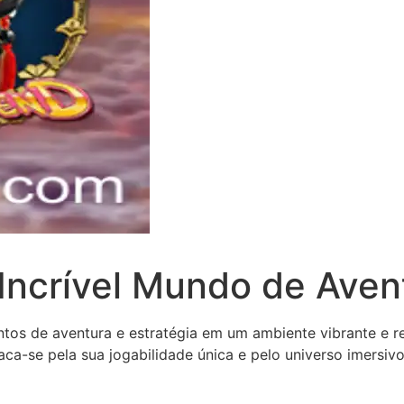
Incrível Mundo de Aven
s de aventura e estratégia em um ambiente vibrante e rep
aca-se pela sua jogabilidade única e pelo universo imersiv