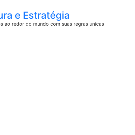
a e Estratégia
es ao redor do mundo com suas regras únicas