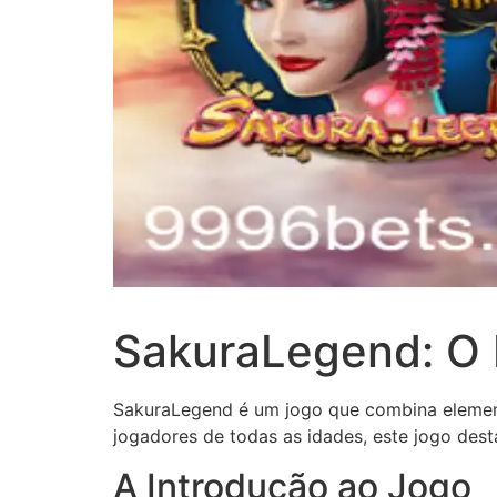
SakuraLegend: O 
SakuraLegend é um jogo que combina elemento
jogadores de todas as idades, este jogo dest
A Introdução ao Jogo