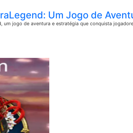
raLegend: Um Jogo de Aventur
, um jogo de aventura e estratégia que conquista jogador