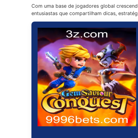
Com uma base de jogadores global crescend
entusiastas que compartilham dicas, estratégi