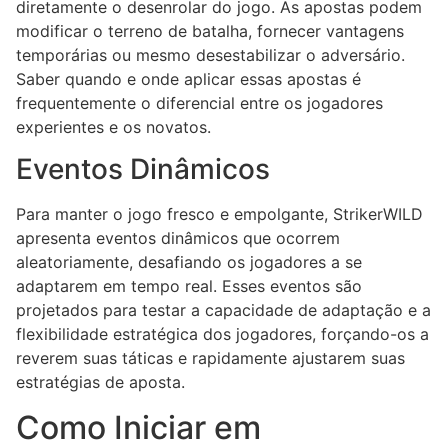
diretamente o desenrolar do jogo. As apostas podem
modificar o terreno de batalha, fornecer vantagens
temporárias ou mesmo desestabilizar o adversário.
Saber quando e onde aplicar essas apostas é
frequentemente o diferencial entre os jogadores
experientes e os novatos.
Eventos Dinâmicos
Para manter o jogo fresco e empolgante, StrikerWILD
apresenta eventos dinâmicos que ocorrem
aleatoriamente, desafiando os jogadores a se
adaptarem em tempo real. Esses eventos são
projetados para testar a capacidade de adaptação e a
flexibilidade estratégica dos jogadores, forçando-os a
reverem suas táticas e rapidamente ajustarem suas
estratégias de aposta.
Como Iniciar em