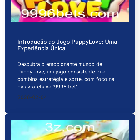
Introdução ao Jogo PuppyLove: Uma
Experiência Única
Descubra o emocionante mundo de
PuppyLove, um jogo consistente que
combina estratégia e sorte, com foco na
palavra-chave '9996 bet'.
2026-02-04