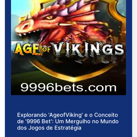
Explorando 'AgeofViking' e o Conceito
de '9996 Bet': Um Mergulho no Mundo
dos Jogos de Estratégia