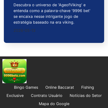
Descubra o universo de 'AgeofViking' e
entenda como a palavra-chave '9996 bet'
se encaixa nesse intrigante jogo de
estratégia baseado na era viking.
2026-05-13
Bingo Games
Online Baccarat
Fishing
Exclusive
Contrato Usuário
Notícias do Setor
Mapa do Google