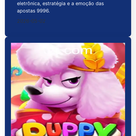
eletrônica, estratégia e a emoção das
apostas 9996.
2026-05-02