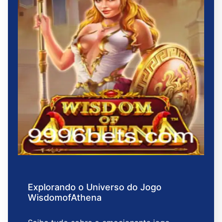
Explorando o Universo do Jogo
WisdomofAthena