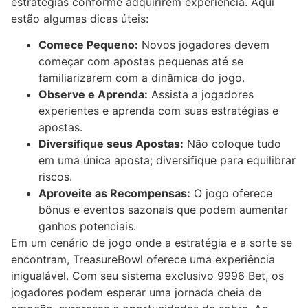
estratégias conforme adquirirem experiência. Aqui
estão algumas dicas úteis:
Comece Pequeno:
Novos jogadores devem
começar com apostas pequenas até se
familiarizarem com a dinâmica do jogo.
Observe e Aprenda:
Assista a jogadores
experientes e aprenda com suas estratégias e
apostas.
Diversifique seus Apostas:
Não coloque tudo
em uma única aposta; diversifique para equilibrar
riscos.
Aproveite as Recompensas:
O jogo oferece
bônus e eventos sazonais que podem aumentar
ganhos potenciais.
Em um cenário de jogo onde a estratégia e a sorte se
encontram, TreasureBowl oferece uma experiência
inigualável. Com seu sistema exclusivo 9996 Bet, os
jogadores podem esperar uma jornada cheia de