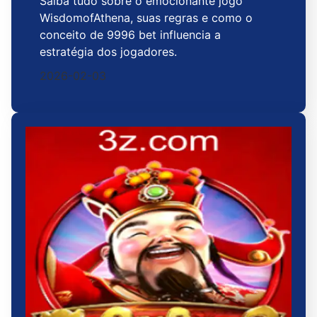
Saiba tudo sobre o emocionante jogo
WisdomofAthena, suas regras e como o
conceito de 9996 bet influencia a
estratégia dos jogadores.
2026-02-03