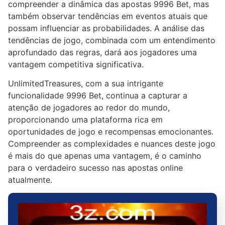
compreender a dinâmica das apostas 9996 Bet, mas
também observar tendências em eventos atuais que
possam influenciar as probabilidades. A análise das
tendências de jogo, combinada com um entendimento
aprofundado das regras, dará aos jogadores uma
vantagem competitiva significativa.
UnlimitedTreasures, com a sua intrigante
funcionalidade 9996 Bet, continua a capturar a
atenção de jogadores ao redor do mundo,
proporcionando uma plataforma rica em
oportunidades de jogo e recompensas emocionantes.
Compreender as complexidades e nuances deste jogo
é mais do que apenas uma vantagem, é o caminho
para o verdadeiro sucesso nas apostas online
atualmente.