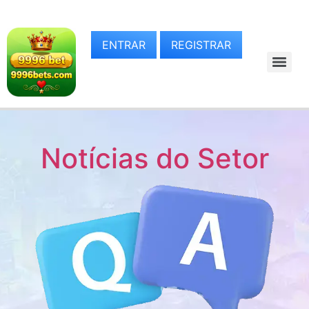
ENTRAR
REGISTRAR
Notícias do Setor