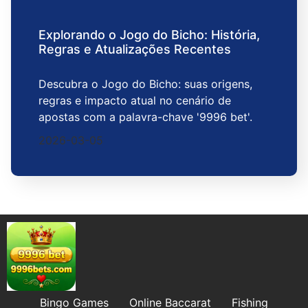
Explorando o Jogo do Bicho: História,
Regras e Atualizações Recentes
Descubra o Jogo do Bicho: suas origens,
regras e impacto atual no cenário de
apostas com a palavra-chave '9996 bet'.
2026-03-05
Bingo Games
Online Baccarat
Fishing