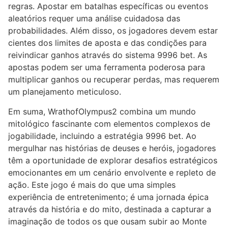
regras. Apostar em batalhas específicas ou eventos
aleatórios requer uma análise cuidadosa das
probabilidades. Além disso, os jogadores devem estar
cientes dos limites de aposta e das condições para
reivindicar ganhos através do sistema 9996 bet. As
apostas podem ser uma ferramenta poderosa para
multiplicar ganhos ou recuperar perdas, mas requerem
um planejamento meticuloso.
Em suma, WrathofOlympus2 combina um mundo
mitológico fascinante com elementos complexos de
jogabilidade, incluindo a estratégia 9996 bet. Ao
mergulhar nas histórias de deuses e heróis, jogadores
têm a oportunidade de explorar desafios estratégicos
emocionantes em um cenário envolvente e repleto de
ação. Este jogo é mais do que uma simples
experiência de entretenimento; é uma jornada épica
através da história e do mito, destinada a capturar a
imaginação de todos os que ousam subir ao Monte