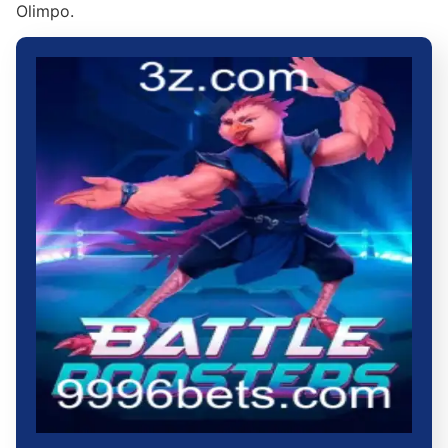
Olimpo.