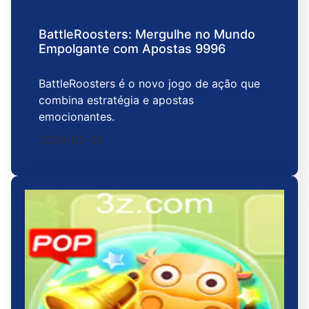
BattleRoosters: Mergulhe no Mundo
Empolgante com Apostas 9996
BattleRoosters é o novo jogo de ação que
combina estratégia e apostas
emocionantes.
2026-02-05