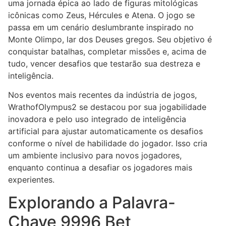
uma jornada épica ao lado de figuras mitológicas
icônicas como Zeus, Hércules e Atena. O jogo se
passa em um cenário deslumbrante inspirado no
Monte Olimpo, lar dos Deuses gregos. Seu objetivo é
conquistar batalhas, completar missões e, acima de
tudo, vencer desafios que testarão sua destreza e
inteligência.
Nos eventos mais recentes da indústria de jogos,
WrathofOlympus2 se destacou por sua jogabilidade
inovadora e pelo uso integrado de inteligência
artificial para ajustar automaticamente os desafios
conforme o nível de habilidade do jogador. Isso cria
um ambiente inclusivo para novos jogadores,
enquanto continua a desafiar os jogadores mais
experientes.
Explorando a Palavra-
Chave 9996 Bet