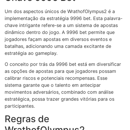
Um dos aspectos únicos de WrathofOlympus2 é a
implementação da estratégia 9996 bet. Esta palavra-
chave intrigante refere-se a um sistema de apostas
dinâmico dentro do jogo. A 9996 bet permite que
jogadores façam apostas em diversos eventos e
batalhas, adicionando uma camada excitante de
estratégia ao gameplay.
O conceito por trás da 9996 bet está em diversificar
as opções de apostas para que jogadores possam
calibrar riscos e potenciais recompensas. Esse
sistema garante que o talento em antecipar
movimentos adversários, combinado com análise
estratégica, possa trazer grandes vitórias para os
participantes.
Regras de
WrathofOlympus2