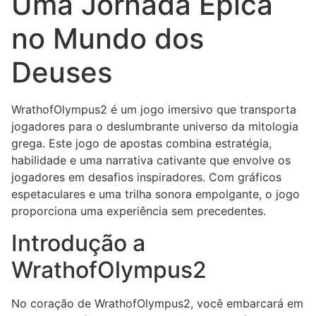
Uma Jornada Épica
no Mundo dos
Deuses
WrathofOlympus2 é um jogo imersivo que transporta
jogadores para o deslumbrante universo da mitologia
grega. Este jogo de apostas combina estratégia,
habilidade e uma narrativa cativante que envolve os
jogadores em desafios inspiradores. Com gráficos
espetaculares e uma trilha sonora empolgante, o jogo
proporciona uma experiência sem precedentes.
Introdução a
WrathofOlympus2
No coração de WrathofOlympus2, você embarcará em