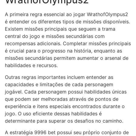
A primeira regra essencial ao jogar WrathofOlympus2
é entender os diferentes tipos de missões disponíveis.
Existem missões principais que seguem a trama
central do jogo e missões secundárias com
recompensas adicionais. Completar missões principais
é crucial para o progresso na história, enquanto as
missões secundárias permitem aumentar o arsenal de
habilidades e recursos.
Outras regras importantes incluem entender as
capacidades e limitações de cada personagem
jogável. Cada personagem possui habilidades únicas
que podem ser melhoradas através de pontos de
experiência e itens especiais encontrados durante o
jogo. O uso eficiente dessas habilidades é
determinante para superar os desafios no caminho.
A estratégia 9996 bet possui seu próprio conjunto de