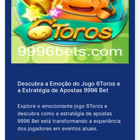
Descubra a Emoção do Jogo 6Toros e
a Estratégia de Apostas 9996 Bet
Explore o emocionante jogo 6Toros e
descubra como a estratégia de apostas
9996 Bet está transformando a experiência
dos jogadores em eventos atuais.
2026-05-21