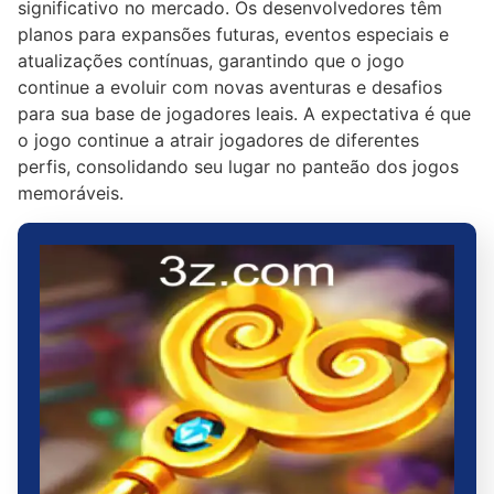
significativo no mercado. Os desenvolvedores têm
planos para expansões futuras, eventos especiais e
atualizações contínuas, garantindo que o jogo
continue a evoluir com novas aventuras e desafios
para sua base de jogadores leais. A expectativa é que
o jogo continue a atrair jogadores de diferentes
perfis, consolidando seu lugar no panteão dos jogos
memoráveis.