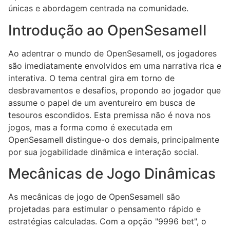
únicas e abordagem centrada na comunidade.
Introdução ao OpenSesameII
Ao adentrar o mundo de OpenSesameII, os jogadores
são imediatamente envolvidos em uma narrativa rica e
interativa. O tema central gira em torno de
desbravamentos e desafios, propondo ao jogador que
assume o papel de um aventureiro em busca de
tesouros escondidos. Esta premissa não é nova nos
jogos, mas a forma como é executada em
OpenSesameII distingue-o dos demais, principalmente
por sua jogabilidade dinâmica e interação social.
Mecânicas de Jogo Dinâmicas
As mecânicas de jogo de OpenSesameII são
projetadas para estimular o pensamento rápido e
estratégias calculadas. Com a opção "9996 bet", o