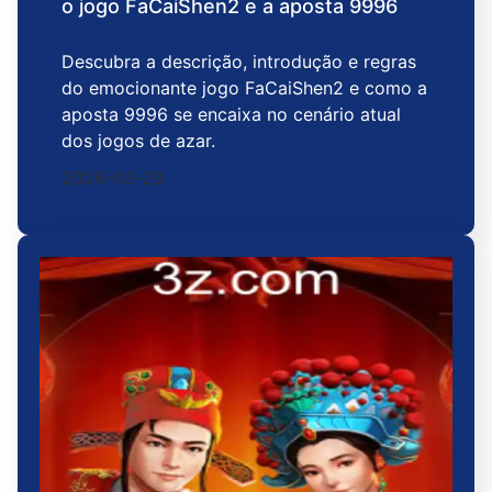
o jogo FaCaiShen2 e a aposta 9996
Descubra a descrição, introdução e regras
do emocionante jogo FaCaiShen2 e como a
aposta 9996 se encaixa no cenário atual
dos jogos de azar.
2026-03-29