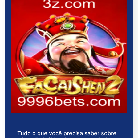
Tudo o que você precisa saber sobre