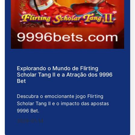
Explorando o Mundo de Flirting
Scholar Tang II e a Atração dos 9996
Bet
Descubra o emocionante jogo Flirting
Scholar Tang II e o impacto das apostas
9996 Bet.
2026-01-14