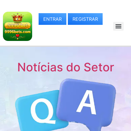
ENTRAR
REGISTRAR
Notícias do Setor